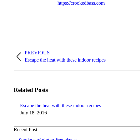
https://crookedbass.com
Post
navigation
PREVIOUS
Previous
Escape the heat with these indoor recipes
post:
Related Posts
Escape the heat with these indoor recipes
July 18, 2016
Recent Post
Sundays of gluten-free pizzas