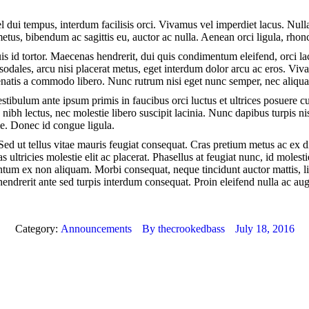
dui tempus, interdum facilisis orci. Vivamus vel imperdiet lacus. Nulla p
metus, bibendum ac sagittis eu, auctor ac nulla. Aenean orci ligula, rhoncu
s id tortor. Maecenas hendrerit, dui quis condimentum eleifend, orci la
sodales, arcu nisi placerat metus, eget interdum dolor arcu ac eros. Vi
venenatis a commodo libero. Nunc rutrum nisi eget nunc semper, nec aliqu
Vestibulum ante ipsum primis in faucibus orci luctus et ultrices posuere c
a nibh lectus, nec molestie libero suscipit lacinia. Nunc dapibus turpis n
ie. Donec id congue ligula.
Sed ut tellus vitae mauris feugiat consequat. Cras pretium metus ac ex 
. Cras ultricies molestie elit ac placerat. Phasellus at feugiat nunc, id mo
um ex non aliquam. Morbi consequat, neque tincidunt auctor mattis, lib
drerit ante sed turpis interdum consequat. Proin eleifend nulla ac augu
Category:
Announcements
By
thecrookedbass
July 18, 2016