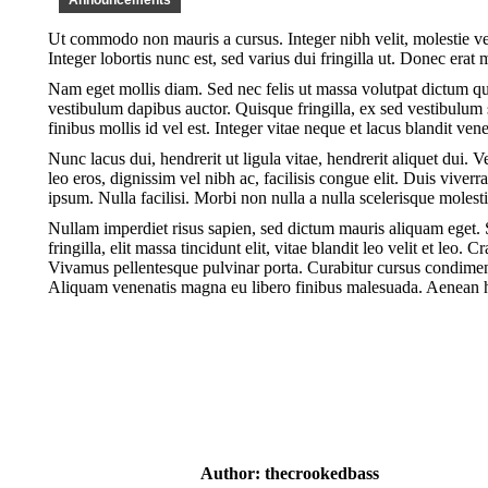
Announcements
Ut commodo non mauris a cursus. Integer nibh velit, molestie vel 
Integer lobortis nunc est, sed varius dui fringilla ut. Donec erat 
Nam eget mollis diam. Sed nec felis ut massa volutpat dictum qui
vestibulum dapibus auctor. Quisque fringilla, ex sed vestibulum 
finibus mollis id vel est. Integer vitae neque et lacus blandit 
Nunc lacus dui, hendrerit ut ligula vitae, hendrerit aliquet dui. 
leo eros, dignissim vel nibh ac, facilisis congue elit. Duis viverr
ipsum. Nulla facilisi. Morbi non nulla a nulla scelerisque molest
Nullam imperdiet risus sapien, sed dictum mauris aliquam eget. 
fringilla, elit massa tincidunt elit, vitae blandit leo velit et leo
Vivamus pellentesque pulvinar porta. Curabitur cursus condiment
Aliquam venenatis magna eu libero finibus malesuada. Aenean hen
Author:
thecrookedbass