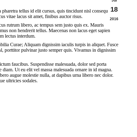
Jul
18
haretra tellus id elit cursus, quis tincidunt nisl consequat.
s vitae lacus sit amet, finibus auctor risus.
2016
cus rutrum libero, ac tempus sem justo quis ex. Mauris
vamus non hendrerit tellus. Maecenas non lacus eget sapien
am lectus interdum.
ubilia Curae; Aliquam dignissim iaculis turpis in aliquet. Fusce
isl, porttitor pulvinar justo semper quis. Vivamus in dignissim
dictum faucibus. Suspendisse malesuada, dolor sed porta
lestie diam. Ut eu elit vel massa malesuada ornare in id magna.
ero augue molestie nulla, at dapibus urna libero nec dolor.
e ultricies sodales.