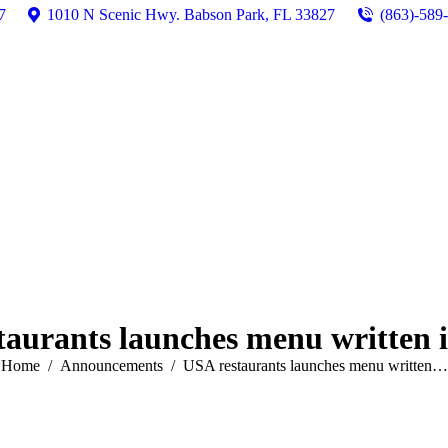
7
1010 N Scenic Hwy. Babson Park, FL 33827
(863)-589
taurants launches menu written i
You are here:
Home
Announcements
USA restaurants launches menu written…